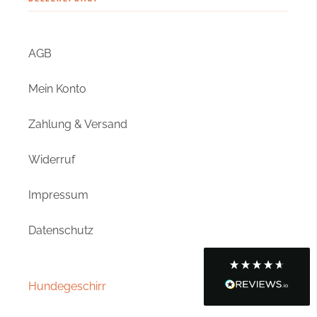
eine 22 kg schwere Pudelpointer Hündin die
einen sehr grossen Brustkorb hat. Um dem zu
passen braucht sie die M/L grösse aber leider
ist der Hals Umfang dann viel zu gross. Es
AGB
wurde mir empfohlen das Geschirr jetzt zum
Schneider zu bringen und da nochmal
bezahlen nachdem ich schon 70 Euro für das
Mein Konto
Geschirr hingelegt habe. Das ist aber mein
einzelnes problem da mein Hund halt diesen
Körperbau hat und da ist es schwer eine
Zahlung & Versand
perfektes Gecshirr zu finden. Qualität ist aber
super und der Kundenservice ist auch super (5
Strene für Qualität und Kundenservice). Nur an
Widerruf
Twitter
den Grössen hapert es ein wenig.
Facebook
Hilfreich
?
Ja
Teilen
7.8.2026
Impressum
Datenschutz
Anja S
Verifizierter Kunde
Super schönes Geschirr, tolle Farbe,
hochwertige Verarbeitung und Skadi trägt es
Hundegeschirr
Twitter
auch sehr gerne :-)
Facebook