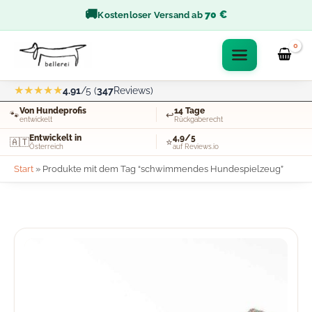
Zum
🚚
70 €
Kostenloser Versand ab
Inhalt
springen
★★★★★
4.91
/5 (
347
Reviews)
Von Hundeprofis
14 Tage
🐾
↩️
entwickelt
Rückgaberecht
Entwickelt in
4,9/5
🇦🇹
⭐
Österreich
auf Reviews.io
Start
»
Produkte mit dem Tag “schwimmendes Hundespielzeug”