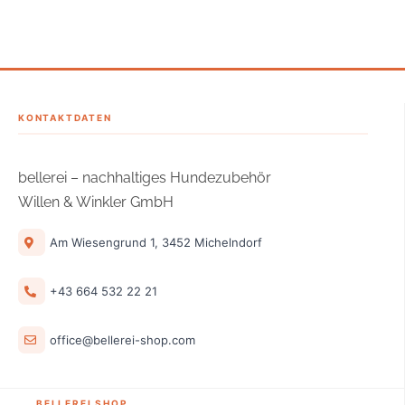
KONTAKTDATEN
bellerei – nachhaltiges Hundezubehör
Willen & Winkler GmbH
Am Wiesengrund 1, 3452 Michelndorf
4,9
Rating
166
Bewertungen
+43 664 532 22 21
Melanie W
Verifizierter Kunde
office@bellerei-shop.com
Das Geschirr selber ist sehr guter Qualität. Das
wûrde 5 Sterne verdienen. Warum ich nur 3
Sterne gebe ist weil es leider keine grösse gibt
die meiner Hündin perfekt passen. Och habe
BELLEREI SHOP