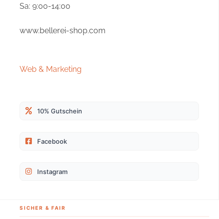
Sa: 9:00-14:00
www.bellerei-shop.com
4,9
Rating
165
Bewertungen
Web & Marketing
Anja S
Verifizierter Kunde
10% Gutschein
Super schönes Geschirr, tolle Farbe,
hochwertige Verarbeitung und Skadi trägt es
Twitter
auch sehr gerne :-)
Facebook
Facebook
Hilfreich
?
Ja
Teilen
27.7.2026
Instagram
Alexa F
Verifizierter Kunde
Ich habe das Geschirr mit Leine bestellt und
SICHER & FAIR
bin begeistert. Nach 10 vorherigen Geschirren