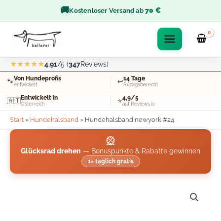
Zum
🚚
70 €
Kostenloser Versand ab
Inhalt
springen
★★★★★
4.91
/5 (
347
Reviews)
Von Hundeprofis
14 Tage
🐾
↩️
entwickelt
Rückgaberecht
Entwickelt in
4,9/5
🇦🇹
⭐
Österreich
auf Reviews.io
Start
»
Hundehalsband
»
Hundehalsband newyork #24
🎡
Glücksrad drehen
— Bonuspunkte & Rabatte gewinnen
1× täglich gratis
Hundehalsband
newyork
#24