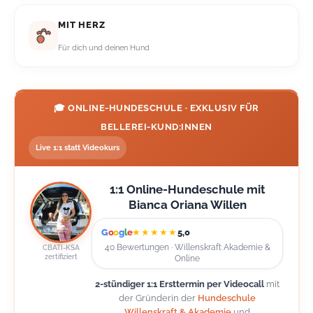
MIT HERZ
Für dich und deinen Hund
🎓 ONLINE-HUNDESCHULE · EXKLUSIV FÜR
BELLEREI-KUND:INNEN
Live 1:1 statt Videokurs
1:1 Online-Hundeschule mit
Bianca Oriana Willen
G
o
o
g
l
e
★★★★★
5,0
40 Bewertungen · Willenskraft Akademie &
CBATI-KSA
zertifiziert
Online
2-stündiger 1:1 Ersttermin per Videocall
mit
der Gründerin der
Hundeschule
Willenskraft & Akademie
und