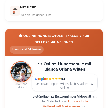
MIT HERZ
Für dich und deinen Hund
🎓 ONLINE-HUNDESCHULE · EXKLUSIV FÜR
BELLEREI-KUND:INNEN
Live 1:1 statt Videokurs
1:1 Online-Hundeschule mit
Bianca Oriana Willen
G
o
o
g
l
e
★★★★★
5,0
41 Bewertungen · Willenskraft Akademie &
CBATI-KSA
zertifiziert
Online
2-stündiger 1:1 Ersttermin per Videocall
mit
der Gründerin der
Hundeschule
Willenskraft & Akademie
und