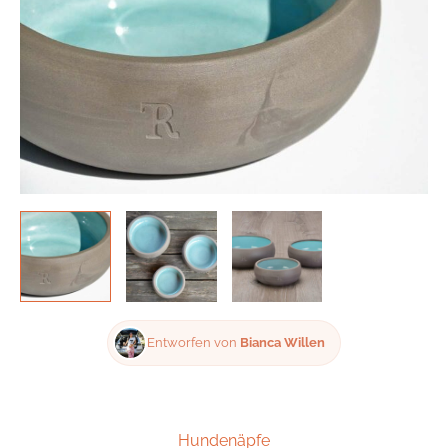
-
Westerwälder
Steinzeug
Menge
Entworfen von
Bianca Willen
Hundenäpfe