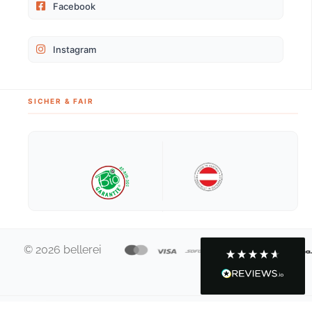
eine 22 kg schwere Pudelpointer Hündin die
Facebook
einen sehr grossen Brustkorb hat. Um dem zu
passen braucht sie die M/L grösse aber leider
ist der Hals Umfang dann viel zu gross. Es
Instagram
wurde mir empfohlen das Geschirr jetzt zum
Schneider zu bringen und da nochmal
bezahlen nachdem ich schon 70 Euro für das
Geschirr hingelegt habe. Das ist aber mein
einzelnes problem da mein Hund halt diesen
SICHER & FAIR
Körperbau hat und da ist es schwer eine
perfektes Gecshirr zu finden. Qualität ist aber
super und der Kundenservice ist auch super (5
Strene für Qualität und Kundenservice). Nur an
Twitter
den Grössen hapert es ein wenig.
Facebook
Hilfreich
?
Ja
Teilen
7.8.2026
Anja S
Verifizierter Kunde
© 2026 bellerei
Super schönes Geschirr, tolle Farbe,
hochwertige Verarbeitung und Skadi trägt es
Twitter
auch sehr gerne :-)
Facebook
Hilfreich
?
Ja
Teilen
27.7.2026