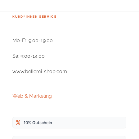
KUND*INNEN SERVICE
Mo-Fr: 9:00-19:00
Sa: 9:00-14:00
www.bellerei-shop.com
4,9
Rating
166
Bewertungen
Web & Marketing
Melanie W
Verifizierter Kunde
Das Geschirr selber ist sehr guter Qualität. Das
10% Gutschein
wûrde 5 Sterne verdienen. Warum ich nur 3
Sterne gebe ist weil es leider keine grösse gibt
die meiner Hündin perfekt passen. Och habe