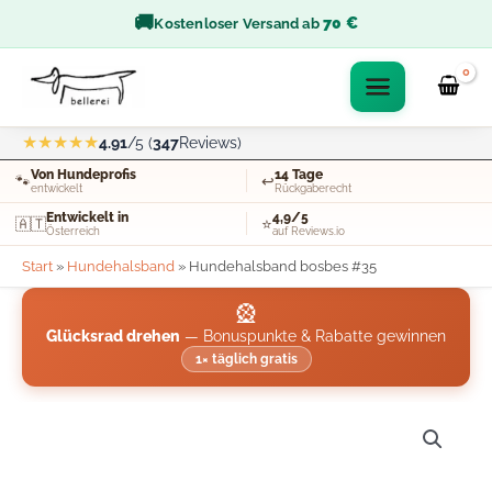
Zum
🚚
70 €
Kostenloser Versand ab
Inhalt
springen
★★★★★
4.91
/5 (
347
Reviews)
Von Hundeprofis
14 Tage
🐾
↩️
entwickelt
Rückgaberecht
Entwickelt in
4,9/5
🇦🇹
⭐
Österreich
auf Reviews.io
Start
»
Hundehalsband
»
Hundehalsband bosbes #35
🎡
Glücksrad drehen
— Bonuspunkte & Rabatte gewinnen
1× täglich gratis
Hundehalsband
bosbes
#35