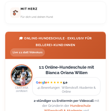
MIT HERZ
Für dich und deinen Hund
🎓 ONLINE-HUNDESCHULE · EXKLUSIV FÜR
BELLEREI-KUND:INNEN
Live 1:1 statt Videokurs
1:1 Online-Hundeschule mit
Bianca Oriana Willen
G
o
o
g
l
e
★★★★★
5,0
41 Bewertungen · Willenskraft Akademie &
CBATI-KSA
zertifiziert
Online
2-stündiger 1:1 Ersttermin per Videocall
mit
der Gründerin der
Hundeschule
Willenskraft & Akademie
und