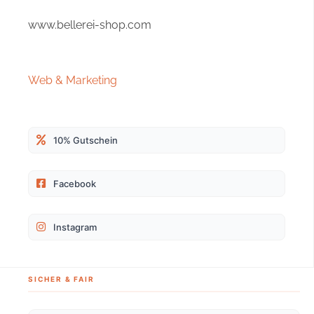
www.bellerei-shop.com
4,9
Rating
166
Bewertungen
Web & Marketing
Melanie W
Verifizierter Kunde
Das Geschirr selber ist sehr guter Qualität. Das
10% Gutschein
wûrde 5 Sterne verdienen. Warum ich nur 3
Sterne gebe ist weil es leider keine grösse gibt
die meiner Hündin perfekt passen. Och habe
eine 22 kg schwere Pudelpointer Hündin die
Facebook
einen sehr grossen Brustkorb hat. Um dem zu
passen braucht sie die M/L grösse aber leider
ist der Hals Umfang dann viel zu gross. Es
Instagram
wurde mir empfohlen das Geschirr jetzt zum
Schneider zu bringen und da nochmal
bezahlen nachdem ich schon 70 Euro für das
Geschirr hingelegt habe. Das ist aber mein
einzelnes problem da mein Hund halt diesen
SICHER & FAIR
Körperbau hat und da ist es schwer eine
perfektes Gecshirr zu finden. Qualität ist aber
super und der Kundenservice ist auch super (5