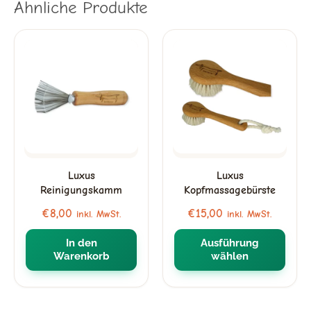
Ähnliche Produkte
Dieses
Produkt
weist
mehrere
Varianten
auf.
Die
Optionen
Luxus
Luxus
können
Reinigungskamm
Kopfmassagebürste
auf
€
8,00
€
15,00
inkl. MwSt.
inkl. MwSt.
der
In den
Ausführung
Produktseite
Warenkorb
wählen
gewählt
werden