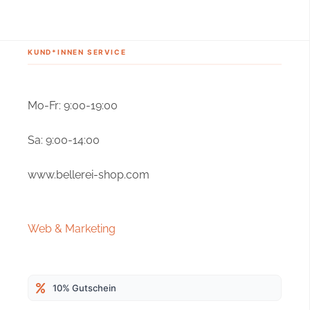
KUND*INNEN SERVICE
Mo-Fr: 9:00-19:00
Sa: 9:00-14:00
www.bellerei-shop.com
4,9
Rating
166
Bewertungen
Web & Marketing
Melanie W
Verifizierter Kunde
Das Geschirr selber ist sehr guter Qualität. Das
10% Gutschein
wûrde 5 Sterne verdienen. Warum ich nur 3
Sterne gebe ist weil es leider keine grösse gibt