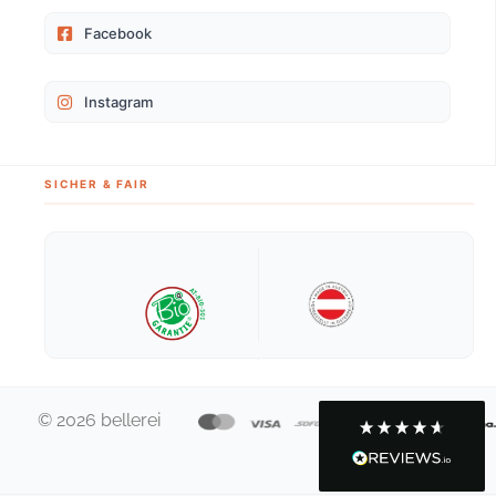
die meiner Hündin perfekt passen. Och habe
eine 22 kg schwere Pudelpointer Hündin die
Facebook
einen sehr grossen Brustkorb hat. Um dem zu
passen braucht sie die M/L grösse aber leider
ist der Hals Umfang dann viel zu gross. Es
Instagram
wurde mir empfohlen das Geschirr jetzt zum
Schneider zu bringen und da nochmal
bezahlen nachdem ich schon 70 Euro für das
Geschirr hingelegt habe. Das ist aber mein
einzelnes problem da mein Hund halt diesen
SICHER & FAIR
Körperbau hat und da ist es schwer eine
perfektes Gecshirr zu finden. Qualität ist aber
super und der Kundenservice ist auch super (5
Strene für Qualität und Kundenservice). Nur an
Twitter
den Grössen hapert es ein wenig.
Facebook
Hilfreich
?
Ja
Teilen
7.8.2026
Anja S
Verifizierter Kunde
© 2026 bellerei
Super schönes Geschirr, tolle Farbe,
hochwertige Verarbeitung und Skadi trägt es
Twitter
auch sehr gerne :-)
Facebook