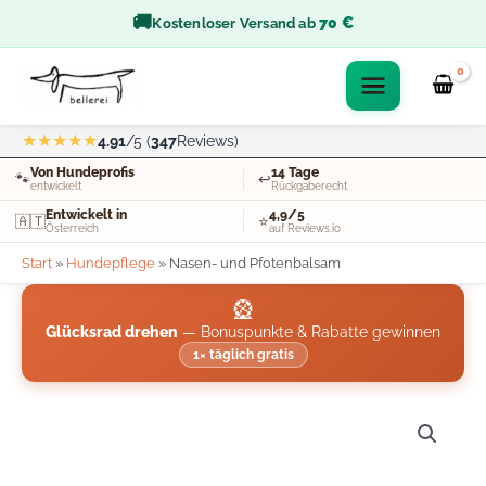
Zum
🚚
70 €
Kostenloser Versand ab
Inhalt
springen
★★★★★
4.91
/5 (
347
Reviews)
Von Hundeprofis
14 Tage
🐾
↩️
entwickelt
Rückgaberecht
Entwickelt in
4,9/5
🇦🇹
⭐
Österreich
auf Reviews.io
Start
»
Hundepflege
»
Nasen- und Pfotenbalsam
🎡
Glücksrad drehen
— Bonuspunkte & Rabatte gewinnen
1× täglich gratis
Nasen-
und
Pfotenbalsam