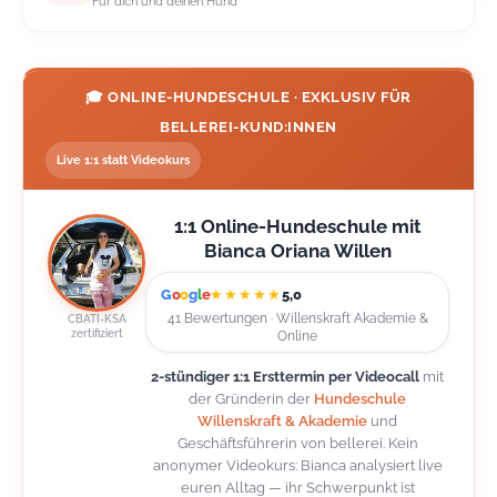
Für dich und deinen Hund
🎓 ONLINE-HUNDESCHULE · EXKLUSIV FÜR
BELLEREI-KUND:INNEN
Live 1:1 statt Videokurs
1:1 Online-Hundeschule mit
Bianca Oriana Willen
G
o
o
g
l
e
★★★★★
5,0
41 Bewertungen · Willenskraft Akademie &
CBATI-KSA
zertifiziert
Online
2-stündiger 1:1 Ersttermin per Videocall
mit
der Gründerin der
Hundeschule
Willenskraft & Akademie
und
Geschäftsführerin von bellerei. Kein
anonymer Videokurs: Bianca analysiert live
euren Alltag — ihr Schwerpunkt ist