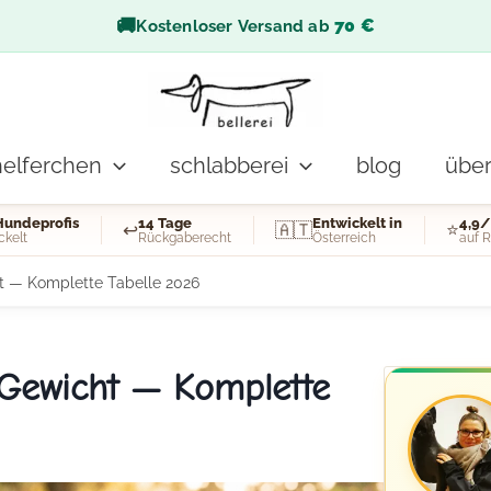
🚚
70 €
Kostenloser Versand ab
helferchen
schlabberei
blog
über
Hundeprofis
14 Tage
Entwickelt in
4,9/
↩️
🇦🇹
⭐
ckelt
Rückgaberecht
Österreich
auf R
t — Komplette Tabelle 2026
Gewicht — Komplette