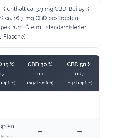
 % enthält ca. 3,3 mg CBD. Bei 15 %
 % ca. 16,7 mg CBD pro Tropfen.
spektrum-Öle mit standardisierter
l-Flasche).
 15 %
CBD 30 %
CBD 50 %
(5
(10
(16,7
ropfen)
mg/Tropfen)
mg/Tropfen)
—
—
—
ropfen
—
—
täglich