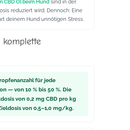
n CBD Öl beim Hund
sind in der
sis reduziert wird. Dennoch: Eine
art deinem Hund unnötigen Stress.
 komplette
Tropfenanzahl für jede
n — von 10 % bis 50 %. Die
tdosis von 0,2 mg CBD pro kg
Zieldosis von 0,5–1,0 mg/kg.