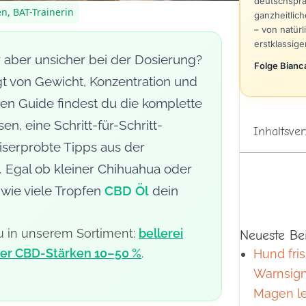
deutschspr
en, BAT-Trainerin
ganzheitlic
– von natürl
erstklassig
r aber unsicher bei der Dosierung?
Folge Bianc
t von Gewicht, Konzentration und
n Guide findest du die komplette
n, eine Schritt-für-Schritt-
Inhaltsver
iserprobte Tipps aus der
. Egal ob kleiner Chihuahua oder
 wie viele Tropfen
CBD Öl
dein
du in unserem Sortiment:
bellerei
Neueste Be
der CBD-Stärken 10–50 %
.
Hund fris
Warnsign
Magen le