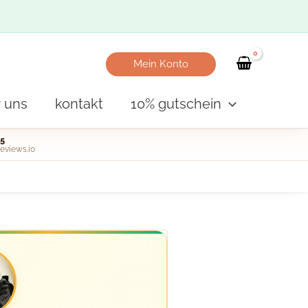
Mein Konto
 uns
kontakt
10% gutschein
5
eviews.io