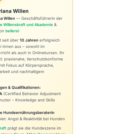
riana Willen
a Willen
— Geschäftsführerin der
 Willenskraft und Akademie
&
von
bellerei
t seit über
10 Jahren
erfolgreich
r:innen aus – sowohl im
richt als auch in Onlinekursen. Ihr
: praxisnahe, tierschutzkonforme
mit Fokus auf Körpersprache,
rbeit und nachhaltigem
ngen & Qualifikationen:
A
(Certified Behavior Adjustment
tructor – Knowledge and Skills
rte Hundeernährungsberaterin
iet: Angst & Reaktivität bei Hunden
raft
prägt sie die Hundeszene im