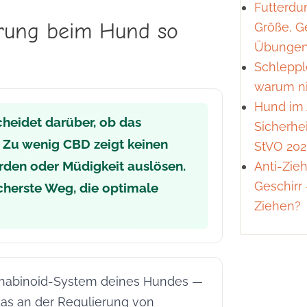
Futterdu
erung beim Hund so
Größe, G
Übunge
Schlepple
warum n
Hund im A
heidet darüber, ob das
Sicherhe
. Zu wenig CBD zeigt keinen
StVO 20
rden oder Müdigkeit auslösen.
Anti-Zie
Geschirr 
icherste Weg, die optimale
Ziehen?
annabinoid-System deines Hundes —
as an der Regulierung von