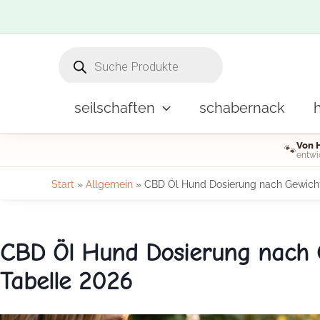
Zum
Inhalt
Products
springen
search
seilschaften
schabernack
Von 
🐾
entwi
Start
»
Allgemein
»
CBD Öl Hund Dosierung nach Gewich
CBD Öl Hund Dosierung nach 
Tabelle 2026