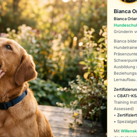
Bianca O
Bianca Orian
Hundeschule
Gründerin 
Bianca bilde
Hundetraine
Präsenzunter
Schwerpunkt
Ausbildung 
Beziehungsa
Lernaufbau.
Zertifizieru
•
CBATI-KS
Training Ins
Assessed)
•
Zertifizie
• Spezialgeb
Mit
Willensk