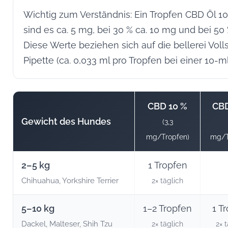
Wichtig zum Verständnis: Ein Tropfen CBD Öl 10
sind es ca. 5 mg, bei 30 % ca. 10 mg und bei 50
Diese Werte beziehen sich auf die bellerei Voll
Pipette (ca. 0,033 ml pro Tropfen bei einer 10-m
CBD 10 %
CBD
Gewicht des Hundes
(3,3
mg/Tropfen)
mg/T
2–5 kg
1 Tropfen
Chihuahua, Yorkshire Terrier
2× täglich
5–10 kg
1–2 Tropfen
1 T
Dackel, Malteser, Shih Tzu
2× täglich
2× 