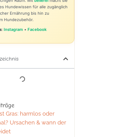
achigen Raum. Mit
bellerei
macht sie
hes Hundewissen für alle zugänglich
icher Ernährung bis hin zu
em Hundezubehör.
a:
Instagram
•
Facebook
zeichnis
iträge
st Gras: harmlos oder
al? Ursachen & wann der
idet