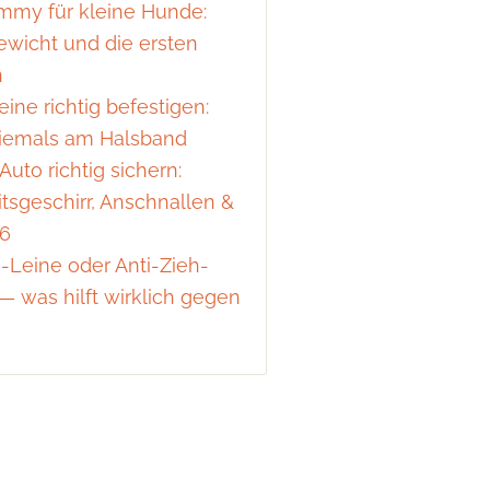
mmy für kleine Hunde:
ewicht und die ersten
n
ine richtig befestigen:
iemals am Halsband
uto richtig sichern:
itsgeschirr, Anschnallen &
26
h-Leine oder Anti-Zieh-
— was hilft wirklich gegen